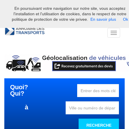
En poursuivant votre navigation sur notre site, vous acceptez
Bienvenue sur l'annuaire professionnel du transport et de la la
l'installation et l'utilisation de cookies, dans le respect de notre
logistique en France.
politique de protection de votre vie privee.
En savoir plus
Ok
Toggle
navigati
Quoi?
Qui?
à
RECHERCHE