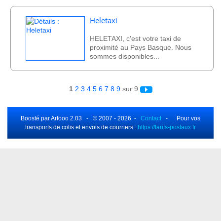
Heletaxi
HELETAXI, c'est votre taxi de
proximité au Pays Basque. Nous
sommes disponibles...
1
2
3
4
5
6
7
8
9
sur 9
Boosté par Arfooo 2.03 - © 2007 - 2026 -
Contact
- Pour vos
transports de colis et envois de courriers :
https://tarifs-postaux.fr