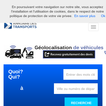
En poursuivant votre navigation sur notre site, vous acceptez
Bienvenue sur l'annuaire professionnel du transport et de la la
l'installation et l'utilisation de cookies, dans le respect de notre
logistique en France.
politique de protection de votre vie privee.
En savoir plus
Ok
Toggle
navigati
Quoi?
Qui?
à
RECHERCHE