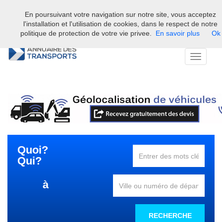
En poursuivant votre navigation sur notre site, vous acceptez
Bienvenue sur l'annuaire professionnel du transport et de la la
l'installation et l'utilisation de cookies, dans le respect de notre
logistique en France.
politique de protection de votre vie privee.
En savoir plus
Ok
Toggle
navigati
Quoi?
Qui?
à
RECHERCHE