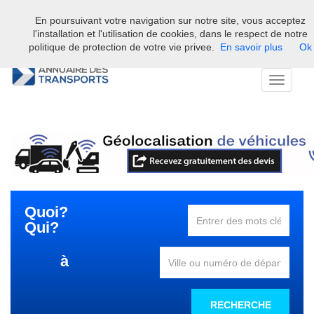
En poursuivant votre navigation sur notre site, vous acceptez
Bienvenue sur l'annuaire professionnel du transport et de la la
l'installation et l'utilisation de cookies, dans le respect de notre
logistique en France.
politique de protection de votre vie privee.
En savoir plus
Ok
Toggle
navigati
Quoi?
Qui?
à
RECHERCHE