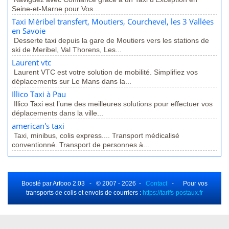
Seine-et-Marne pour Vos...
Taxi Méribel transfert, Moutiers, Courchevel, les 3 Vallées
en Savoie
Desserte taxi depuis la gare de Moutiers vers les stations de
ski de Meribel, Val Thorens, Les...
Laurent vtc
Laurent VTC est votre solution de mobilité. Simplifiez vos
déplacements sur Le Mans dans la...
Illico Taxi à Pau
Illico Taxi est l’une des meilleures solutions pour effectuer vos
déplacements dans la ville...
american's taxi
Taxi, minibus, colis express.... Transport médicalisé
conventionné. Transport de personnes à...
Boosté par Arfooo 2.03 - © 2007 - 2026 -
Contact
- Pour vos
transports de colis et envois de courriers :
https://tarifs-postaux.fr