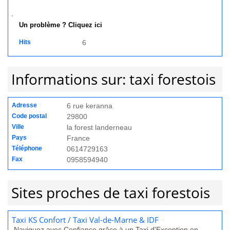
Un problème ? Cliquez ici
Hits
6
Informations sur: taxi forestois
Adresse
6 rue keranna
Code postal
29800
Ville
la forest landerneau
Pays
France
Téléphone
0614729163
Fax
0958594940
Sites proches de taxi forestois
Taxi KS Confort / Taxi Val-de-Marne & IDF
Naviguez avec Confiance grâce à un Taxi d'Exception en