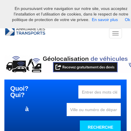
En poursuivant votre navigation sur notre site, vous acceptez
Bienvenue sur l'annuaire professionnel du transport et de la la
l'installation et l'utilisation de cookies, dans le respect de notre
logistique en France.
politique de protection de votre vie privee.
En savoir plus
Ok
Toggle
navigati
Quoi?
Qui?
à
RECHERCHE