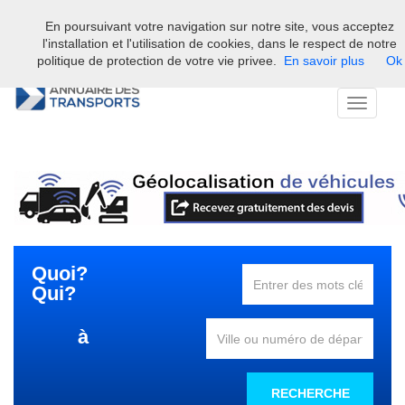
En poursuivant votre navigation sur notre site, vous acceptez
Bienvenue sur l'annuaire professionnel du transport et de la la
l'installation et l'utilisation de cookies, dans le respect de notre
logistique en France.
politique de protection de votre vie privee.
En savoir plus
Ok
Toggle
navigati
Quoi?
Qui?
à
RECHERCHE