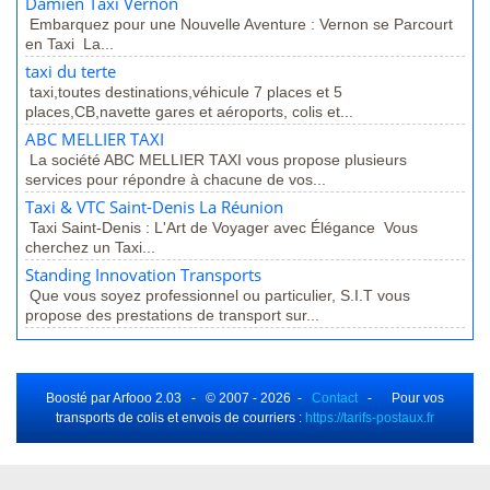
Damien Taxi Vernon
Embarquez pour une Nouvelle Aventure : Vernon se Parcourt
en Taxi La...
taxi du terte
taxi,toutes destinations,véhicule 7 places et 5
places,CB,navette gares et aéroports, colis et...
ABC MELLIER TAXI
La société ABC MELLIER TAXI vous propose plusieurs
services pour répondre à chacune de vos...
Taxi & VTC Saint-Denis La Réunion
Taxi Saint-Denis : L'Art de Voyager avec Élégance Vous
cherchez un Taxi...
Standing Innovation Transports
Que vous soyez professionnel ou particulier, S.I.T vous
propose des prestations de transport sur...
Boosté par Arfooo 2.03 - © 2007 - 2026 -
Contact
- Pour vos
transports de colis et envois de courriers :
https://tarifs-postaux.fr