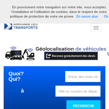
En poursuivant votre navigation sur notre site, vous acceptez
Bienvenue sur l'annuaire professionnel du transport et de la la
l'installation et l'utilisation de cookies, dans le respect de notre
logistique en France.
politique de protection de votre vie privee.
En savoir plus
Ok
Toggle
navigati
Quoi?
Qui?
à
RECHERCHE