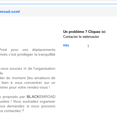
emroad.com/
Un problème ? Cliquez ici
Contacter le webmaster
Hits
1
rivé pour vos déplacements
s c’est privilégier la tranquillité
vous souciez ni de l’organisation
le.
fiter du moment (les amateurs de
u bien à vous concentrer sur un
miner pour votre rendez-vous !
es proposés par
BLACK
EMROAD
ustive ! Vous souhaitez organiser
ous demandez si nous pouvons
us contactiez ?