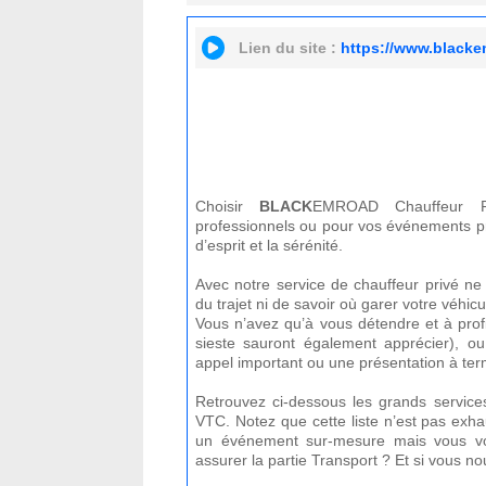
Lien du site :
https://www.black
Choisir
BLACK
EMROAD Chauffeur P
professionnels ou pour vos événements privé
d’esprit et la sérénité.
Avec notre service de chauffeur privé ne 
du trajet ni de savoir où garer votre véhicu
Vous n’avez qu’à vous détendre et à pro
sieste sauront également apprécier), o
appel important ou une présentation à ter
Retrouvez ci-dessous les grands servic
VTC. Notez que cette liste n’est pas exha
un événement sur-mesure mais vous v
assurer la partie Transport ? Et si vous no