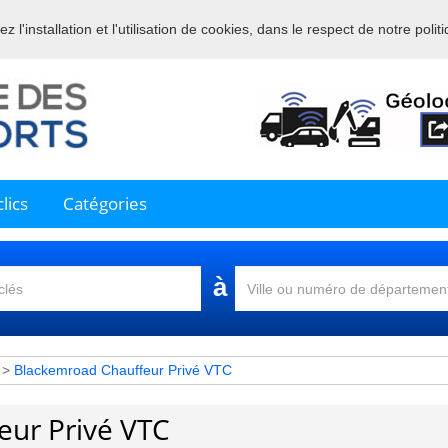
 l'installation et l'utilisation de cookies, dans le respect de notre polit
nue sur l'annuaire professionnel du transport et de la la logistique en 
lics
Catégories
à
>
Blackemroad Chauffeur Privé VTC
eur Privé VTC