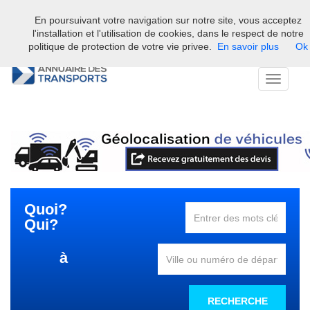
En poursuivant votre navigation sur notre site, vous acceptez
Bienvenue sur l'annuaire professionnel du transport et de la la
l'installation et l'utilisation de cookies, dans le respect de notre
logistique en France.
politique de protection de votre vie privee.
En savoir plus
Ok
Toggle
navigati
Quoi?
Qui?
à
RECHERCHE