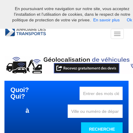
En poursuivant votre navigation sur notre site, vous acceptez
Bienvenue sur l'annuaire professionnel du transport et de la la
l'installation et l'utilisation de cookies, dans le respect de notre
logistique en France.
politique de protection de votre vie privee.
En savoir plus
Ok
Toggle
navigati
Quoi?
Qui?
à
RECHERCHE