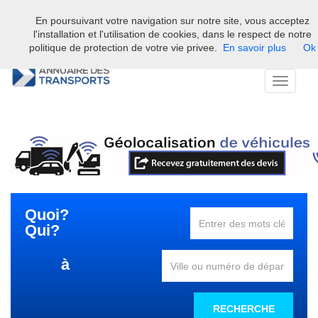
En poursuivant votre navigation sur notre site, vous acceptez
Bienvenue sur l'annuaire professionnel du transport et de la la
l'installation et l'utilisation de cookies, dans le respect de notre
logistique en France.
politique de protection de votre vie privee.
En savoir plus
Ok
Toggle
navigati
Quoi?
Qui?
à
RECHERCHE