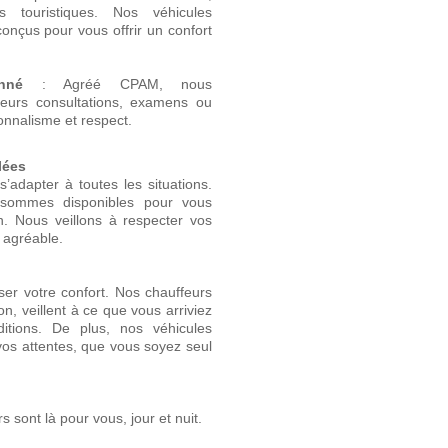
s touristiques. Nos véhicules
onçus pour vous offrir un confort
nné
: Agréé CPAM, nous
eurs consultations, examens ou
onnalisme et respect.
lées
’adapter à toutes les situations.
 sommes disponibles pour vous
. Nous veillons à respecter vos
t agréable.
er votre confort. Nos chauffeurs
on, veillent à ce que vous arriviez
ditions. De plus, nos véhicules
os attentes, que vous soyez seul
 sont là pour vous, jour et nuit.