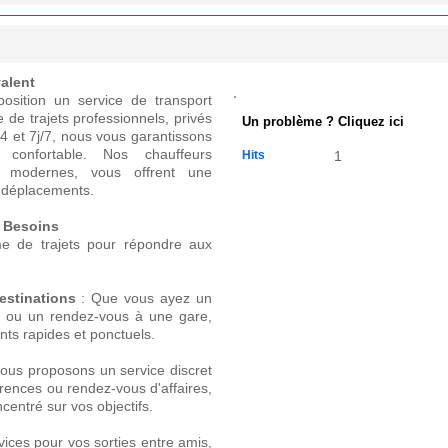
valent
osition un service de transport
e de trajets professionnels, privés
Un problème ? Cliquez ici
4 et 7j/7, nous vous garantissons
 confortable. Nos chauffeurs
Hits
1
s modernes, vous offrent une
s déplacements.
s Besoins
e de trajets pour répondre aux
estinations
: Que vous ayez un
re ou un rendez-vous à une gare,
ts rapides et ponctuels.
ous proposons un service discret
érences ou rendez-vous d'affaires,
centré sur vos objectifs.
vices pour vos sorties entre amis,