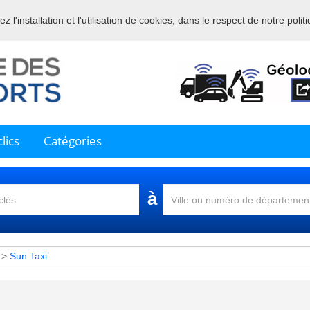
 l'installation et l'utilisation de cookies, dans le respect de notre polit
nue sur l'annuaire professionnel du transport et de la la logistique en 
lics
Catégories
à
>
Sun Taxi