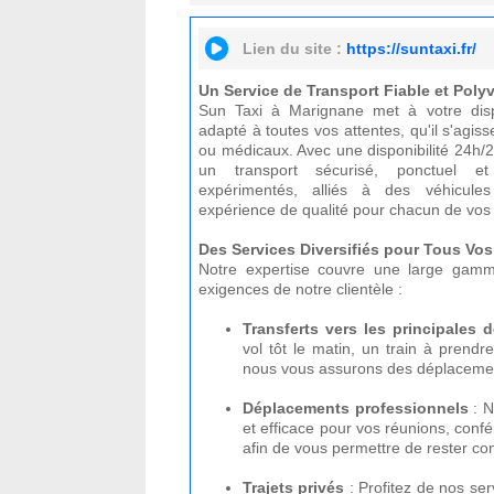
Lien du site :
https://suntaxi.fr/
Un Service de Transport Fiable et Poly
Sun Taxi à Marignane met à votre disp
adapté à toutes vos attentes, qu'il s'agiss
ou médicaux. Avec une disponibilité 24h/2
un transport sécurisé, ponctuel et
expérimentés, alliés à des véhicule
expérience de qualité pour chacun de vo
Des Services Diversifiés pour Tous Vo
Notre expertise couvre une large gamm
exigences de notre clientèle :
Transferts vers les principales d
vol tôt le matin, un train à prend
nous vous assurons des déplacemen
Déplacements professionnels
: N
et efficace pour vos réunions, conf
afin de vous permettre de rester con
Trajets privés
: Profitez de nos ser