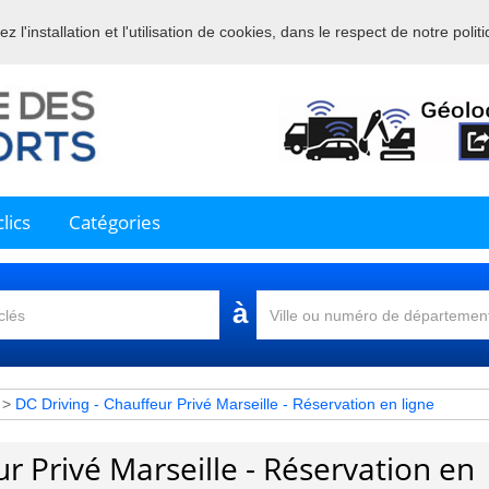
 l'installation et l'utilisation de cookies, dans le respect de notre polit
nue sur l'annuaire professionnel du transport et de la la logistique en 
lics
Catégories
à
>
DC Driving - Chauffeur Privé Marseille - Réservation en ligne
r Privé Marseille - Réservation en