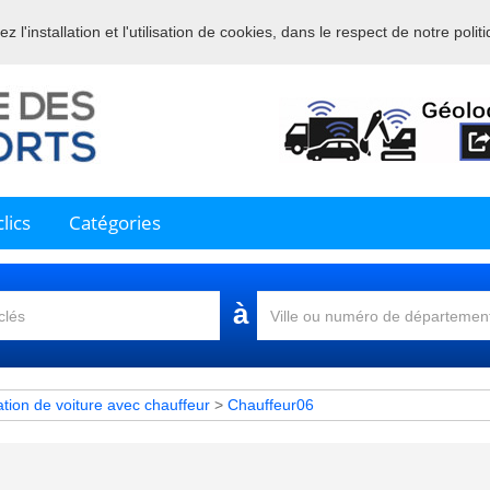
 l'installation et l'utilisation de cookies, dans le respect de notre polit
nue sur l'annuaire professionnel du transport et de la la logistique en 
lics
Catégories
à
tion de voiture avec chauffeur
>
Chauffeur06