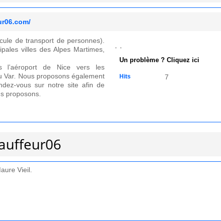
ur06.com/
cule de transport de personnes).
ipales villes des Alpes Martimes,
Un problème ? Cliquez ici
s l’aéroport de Nice vers les
 du Var. Nous proposons également
Hits
7
ndez-vous sur notre site afin de
ous proposons.
hauffeur06
aure Vieil.