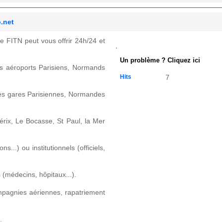
o.net
e FITN peut vous offrir 24h/24 et
Un problème ? Cliquez ici
es aéroports Parisiens, Normands
Hits
7
les gares Parisiennes, Normandes
térix, Le Bocasse, St Paul, la Mer
...) ou institutionnels (officiels,
 (médecins, hôpitaux...).
pagnies aériennes, rapatriement
.