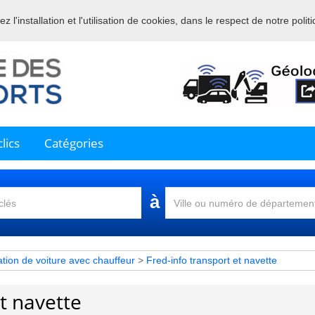
 l'installation et l'utilisation de cookies, dans le respect de notre polit
nue sur l'annuaire professionnel du transport et de la la logistique en 
lics
Catégories
à
tion de voiture avec chauffeur
>
Fred-info transport et navette
et navette