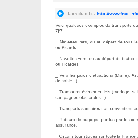
Lien du site :
http://www.fred-inf
Voici quelques exemples de transports qu
7j/7 :
_ Navettes vers, ou au départ de tous l
ou Picards.
_ Navettes vers, ou au départ de toutes 
ou Picardes.
_ Vers les parcs d'attractions (Disney, As
de sable...).
_ Transports événementiels (mariage, salons
campagnes électorales...).
_ Transports sanitaires non conventionnés
_ Retours de bagages perdus par les com
assurance.
_ Circuits touristiques sur toute la France..