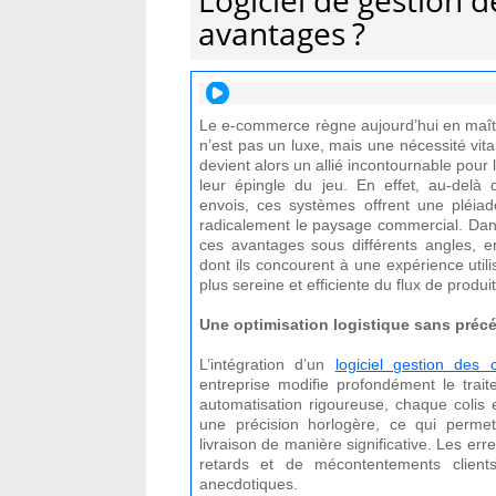
Logiciel de gestion d
avantages ?
Le e-commerce règne aujourd’hui en maître
n’est pas un luxe, mais une nécessité vita
devient alors un allié incontournable pour 
leur épingle du jeu. En effet, au-delà 
envois, ces systèmes offrent une pléiad
radicalement le paysage commercial. Dans 
ces avantages sous différents angles, e
dont ils concourent à une expérience util
plus sereine et efficiente du flux de produit
Une optimisation logistique sans préc
L’intégration d’un
logiciel gestion des
entreprise modifie profondément le tr
automatisation rigoureuse, chaque colis e
une précision horlogère, ce qui permet
livraison de manière significative. Les e
retards et de mécontentements clients
anecdotiques.