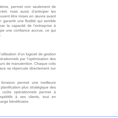
système, permet non seulement de
éel, mais aussi d’anticiper les
 peuvent être mises en œuvre avant
garantir une fluidité qui semble
par la capacité de l’entreprise à
ppe une confiance accrue, ce qui
.
tilisation d’un logiciel de gestion
érationnels par l’optimisation des
reurs de manutention. Chaque colis
icace se répercute directement sur
livraison permet une meilleure
planification plus stratégique des
s coûts opérationnels permet à
pétitifs à ses clients, tout en
rge bénéficiaire.