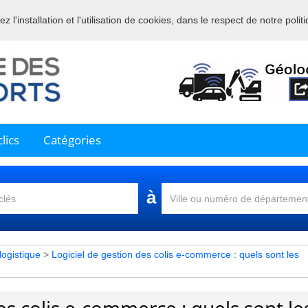
 l'installation et l'utilisation de cookies, dans le respect de notre polit
nue sur l'annuaire professionnel du transport et de la la logistique en 
lics
Catégories
à
 logistique
>
Logiciel de gestion des colis e-commerce : quels sont les