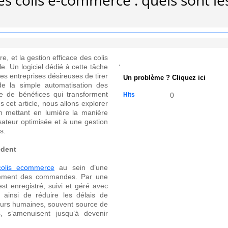
es colis e-commerce : quels sont le
, et la gestion efficace des colis
le. Un logiciel dédié à cette tâche
les entreprises désireuses de tirer
Un problème ? Cliquez ici
de la simple automatisation des
e de bénéfices qui transforment
Hits
0
cet article, nous allons explorer
n mettant en lumière la manière
isateur optimisée et à une gestion
s.
édent
 colis ecommerce
au sein d’une
aitement des commandes. Par une
st enregistré, suivi et géré avec
 ainsi de réduire les délais de
rreurs humaines, souvent source de
, s’amenuisent jusqu’à devenir