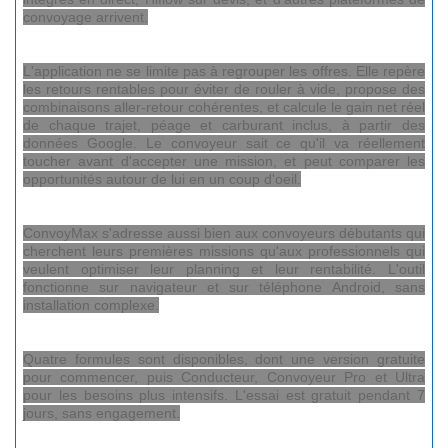
convoyage arrivent.
L'application ne se limite pas à regrouper les offres. Elle repère
les retours rentables pour éviter de rouler à vide, propose des
combinaisons aller-retour cohérentes, et calcule le gain net réel
de chaque trajet, péage et carburant inclus, à partir des
données Google. Le convoyeur sait ce qu'il va réellement
toucher avant d'accepter une mission, et peut comparer les
opportunités autour de lui en un coup d'oeil.
ConvoyMax s'adresse aussi bien aux convoyeurs débutants qui
cherchent leurs premières missions qu'aux professionnels qui
veulent optimiser leur planning et leur rentabilité. L'outil
fonctionne sur navigateur et sur téléphone Android, sans
installation complexe.
Quatre formules sont disponibles, dont une version gratuite
pour commencer, puis Conducteur, Convoyeur Pro et Ultra
pour les besoins plus intensifs. L'essai est gratuit pendant 7
jours, sans engagement.