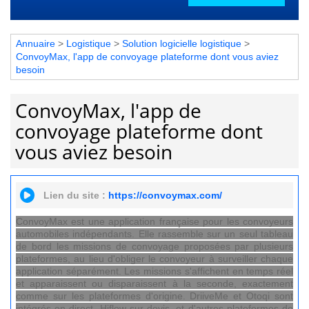
Annuaire
>
Logistique
>
Solution logicielle logistique
>
ConvoyMax, l'app de convoyage plateforme dont vous aviez
besoin
ConvoyMax, l'app de
convoyage plateforme dont
vous aviez besoin
Lien du site :
https://convoymax.com/
ConvoyMax est une application française pour les convoyeurs
automobiles indépendants. Elle rassemble sur un seul tableau
de bord les missions de convoyage proposées par plusieurs
plateformes, au lieu d'obliger le convoyeur à surveiller chaque
application séparément. Les missions s'affichent en temps réel
et apparaissent ou disparaissent à la seconde, exactement
comme sur les plateformes d'origine. DriiveMe et Otoqi sont
intégrés en direct, Hiflow sur devis, et d'autres plateformes de