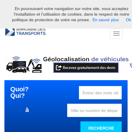
En poursuivant votre navigation sur notre site, vous acceptez
Bienvenue sur l'annuaire professionnel du transport et de la la
l'installation et l'utilisation de cookies, dans le respect de notre
logistique en France.
politique de protection de votre vie privee.
En savoir plus
Ok
Toggle
navigati
Quoi?
Qui?
à
RECHERCHE