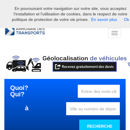
En poursuivant votre navigation sur notre site, vous acceptez
Bienvenue sur l'annuaire professionnel du transport et de la la
l'installation et l'utilisation de cookies, dans le respect de notre
logistique en France.
politique de protection de votre vie privee.
En savoir plus
Ok
Toggle
navigati
Quoi?
Qui?
à
RECHERCHE