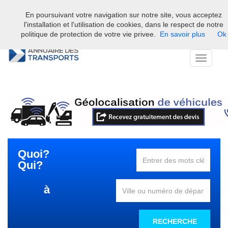
En poursuivant votre navigation sur notre site, vous acceptez
Bienvenue sur l'annuaire professionnel du transport et de la la
l'installation et l'utilisation de cookies, dans le respect de notre
logistique en France.
politique de protection de votre vie privee.
En savoir plus
Ok
Toggle
navigati
Quoi?
Qui?
à
RECHERCHE