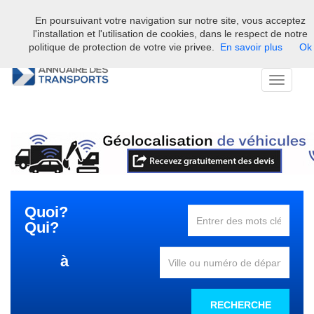
En poursuivant votre navigation sur notre site, vous acceptez
Bienvenue sur l'annuaire professionnel du transport et de la la
l'installation et l'utilisation de cookies, dans le respect de notre
logistique en France.
politique de protection de votre vie privee.
En savoir plus
Ok
Toggle
navigati
Quoi?
Qui?
à
RECHERCHE