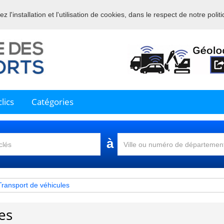
 l'installation et l'utilisation de cookies, dans le respect de notre polit
nue sur l'annuaire professionnel du transport et de la la logistique en 
lics
Catégories
à
Transport de véhicules
es