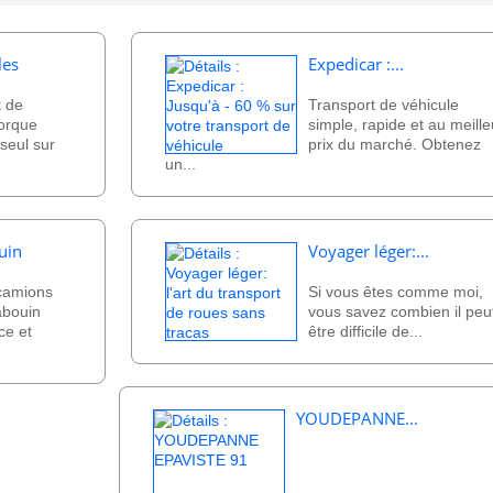
les
Expedicar :...
t de
Transport de véhicule
morque
simple, rapide et au meille
 seul sur
prix du marché. Obtenez
un...
uin
Voyager léger:...
 camions
Si vous êtes comme moi,
abouin
vous savez combien il peu
ce et
être difficile de...
YOUDEPANNE...