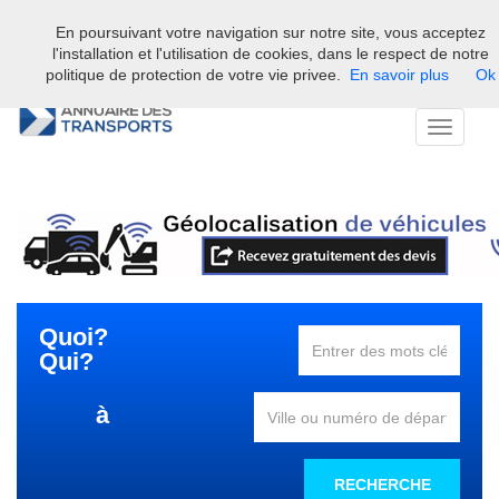
En poursuivant votre navigation sur notre site, vous acceptez
Bienvenue sur l'annuaire professionnel du transport et de la la
l'installation et l'utilisation de cookies, dans le respect de notre
logistique en France.
politique de protection de votre vie privee.
En savoir plus
Ok
Toggle
navigati
Quoi?
Qui?
à
RECHERCHE