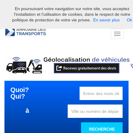
En poursuivant votre navigation sur notre site, vous acceptez
Bienvenue sur l'annuaire professionnel du transport et de la la
l'installation et l'utilisation de cookies, dans le respect de notre
logistique en France.
politique de protection de votre vie privee.
En savoir plus
Ok
Toggle
navigati
Quoi?
Qui?
à
RECHERCHE