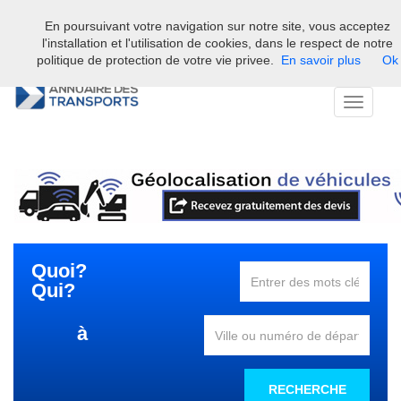
En poursuivant votre navigation sur notre site, vous acceptez
Bienvenue sur l'annuaire professionnel du transport et de la la
l'installation et l'utilisation de cookies, dans le respect de notre
logistique en France.
politique de protection de votre vie privee.
En savoir plus
Ok
Toggle
navigati
Quoi?
Qui?
à
RECHERCHE