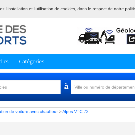
 l'installation et l'utilisation de cookies, dans le respect de notre polit
nue sur l'annuaire professionnel du transport et de la la logistique en 
lics
Catégories
à
tion de voiture avec chauffeur
>
Alpes VTC 73