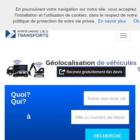
En poursuivant votre navigation sur notre site, vous acceptez
Bienvenue sur l'annuaire professionnel du transport et de la la
l'installation et l'utilisation de cookies, dans le respect de notre
logistique en France.
politique de protection de votre vie privee.
En savoir plus
Ok
Toggle
navigati
Quoi?
Qui?
à
RECHERCHE