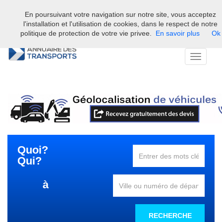
En poursuivant votre navigation sur notre site, vous acceptez
Bienvenue sur l'annuaire professionnel du transport et de la la
l'installation et l'utilisation de cookies, dans le respect de notre
logistique en France.
politique de protection de votre vie privee.
En savoir plus
Ok
Toggle
navigati
Quoi?
Qui?
à
RECHERCHE