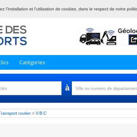
 l'installation et l'utilisation de cookies, dans le respect de notre polit
nue sur l'annuaire professionnel du transport et de la la logistique en 
lics
Catégories
à
Transport routier
>
V.B.C