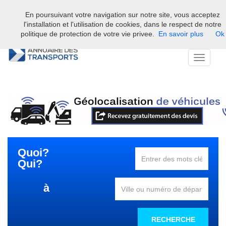
En poursuivant votre navigation sur notre site, vous acceptez
Bienvenue sur l'annuaire professionnel du transport et de la la
l'installation et l'utilisation de cookies, dans le respect de notre
logistique en France.
politique de protection de votre vie privee.
En savoir plus
Ok
Toggle
navigati
Quoi?
Qui?
à
RECHERCHE