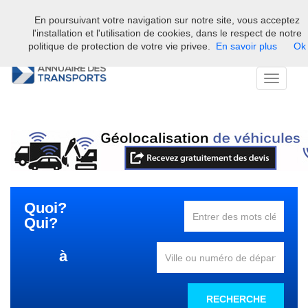
En poursuivant votre navigation sur notre site, vous acceptez
Bienvenue sur l'annuaire professionnel du transport et de la la
l'installation et l'utilisation de cookies, dans le respect de notre
logistique en France.
politique de protection de votre vie privee.
En savoir plus
Ok
Toggle
navigati
Quoi?
Qui?
à
RECHERCHE