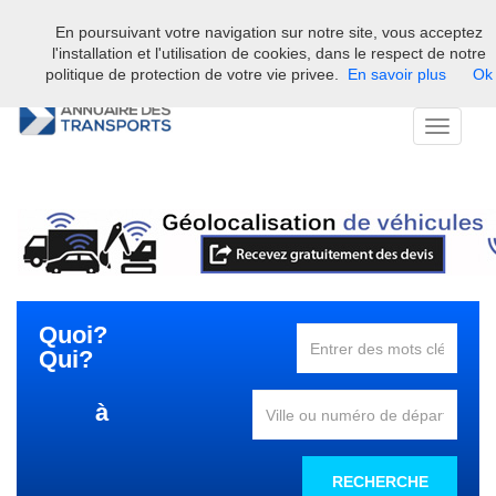
En poursuivant votre navigation sur notre site, vous acceptez
Bienvenue sur l'annuaire professionnel du transport et de la la
l'installation et l'utilisation de cookies, dans le respect de notre
logistique en France.
politique de protection de votre vie privee.
En savoir plus
Ok
Toggle
navigati
Quoi?
Qui?
à
RECHERCHE