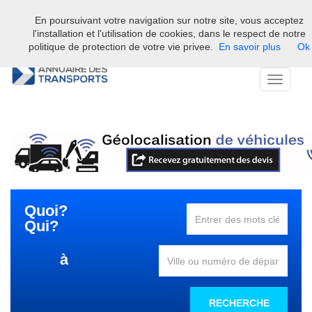
En poursuivant votre navigation sur notre site, vous acceptez
Bienvenue sur l'annuaire professionnel du transport et de la la
l'installation et l'utilisation de cookies, dans le respect de notre
logistique en France.
politique de protection de votre vie privee.
En savoir plus
Ok
Toggle
navigati
Quoi?
Qui?
à
RECHERCHE