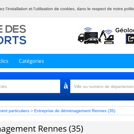
 l'installation et l'utilisation de cookies, dans le respect de notre polit
nue sur l'annuaire professionnel du transport et de la la logistique en 
lics
Catégories
à
t particuliers
>
Entreprise de déménagement Rennes (35)
nagement Rennes (35)