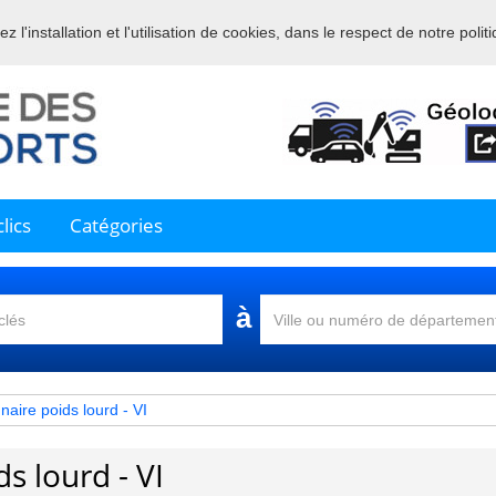
 l'installation et l'utilisation de cookies, dans le respect de notre polit
nue sur l'annuaire professionnel du transport et de la la logistique en 
lics
Catégories
à
aire poids lourd - VI
s lourd - VI