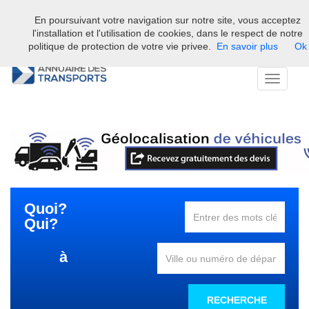
En poursuivant votre navigation sur notre site, vous acceptez
Bienvenue sur l'annuaire professionnel du transport et de la la
l'installation et l'utilisation de cookies, dans le respect de notre
logistique en France.
politique de protection de votre vie privee.
En savoir plus
Ok
Toggle
navigati
Quoi?
Qui?
à
RECHERCHE