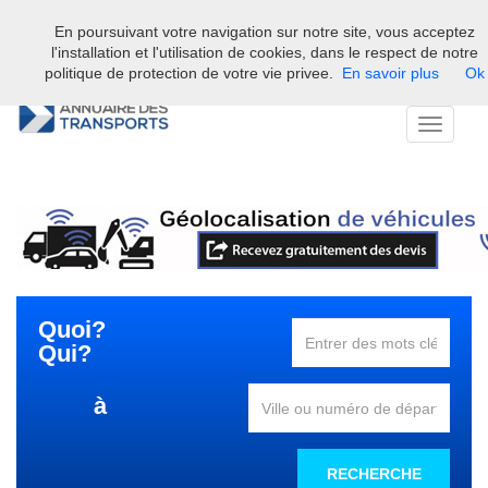
En poursuivant votre navigation sur notre site, vous acceptez
Bienvenue sur l'annuaire professionnel du transport et de la la
l'installation et l'utilisation de cookies, dans le respect de notre
logistique en France.
politique de protection de votre vie privee.
En savoir plus
Ok
Toggle
navigati
Quoi?
Qui?
à
RECHERCHE