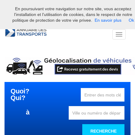
En poursuivant votre navigation sur notre site, vous acceptez
Bienvenue sur l'annuaire professionnel du transport et de la la
l'installation et l'utilisation de cookies, dans le respect de notre
logistique en France.
politique de protection de votre vie privee.
En savoir plus
Ok
Toggle
navigati
Quoi?
Qui?
à
RECHERCHE