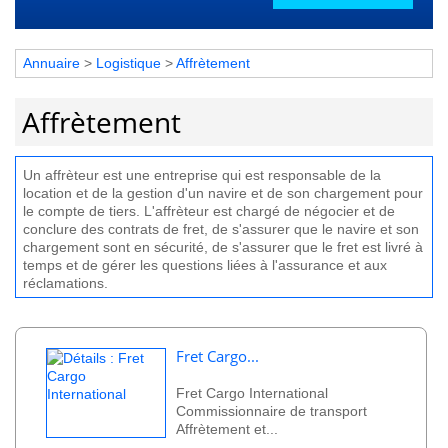
Annuaire
>
Logistique
>
Affrètement
Affrètement
Un
aff
r
è
te
ur
est
une entreprise
qui
est
respons
able
de
la
location
et
de
la
gest
ion
d
'
un
nav
ire
et
de
son
charg
ement
pour
le
com
pt
e
de
tiers
.
L
'
aff
r
è
te
ur
est
charg
é
de
n
é
g
oc
ier
et
de
con
cl
ure
des
contr
ats
de
fret
,
de
s
'
ass
urer
que
le
nav
ire
et
son
charg
ement
s
ont
en
s
é
cur
ité
,
de
s
'
ass
urer
que
le
fret
est
liv
ré
à
tem
ps
et
de
g
é
rer
les
questions
li
é
es
à
l
'
ass
urance
et
aux
ré
cl
am
ations
.
Fret Cargo...
Fret Cargo International
Commissionnaire de transport
Affrètement et...