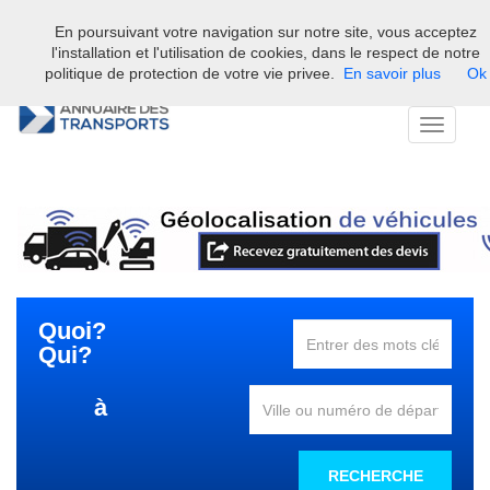
En poursuivant votre navigation sur notre site, vous acceptez
Bienvenue sur l'annuaire professionnel du transport et de la la
l'installation et l'utilisation de cookies, dans le respect de notre
logistique en France.
politique de protection de votre vie privee.
En savoir plus
Ok
Toggle
navigati
Quoi?
Qui?
à
RECHERCHE